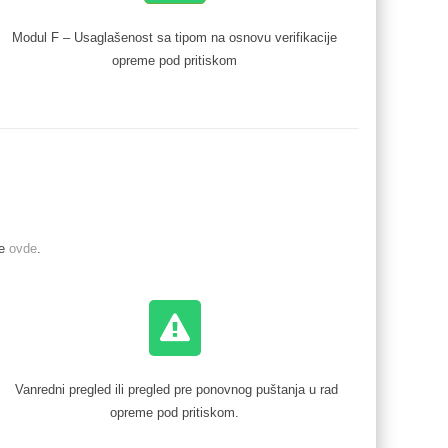
Modul F – Usaglašenost sa tipom na osnovu verifikacije
opreme pod pritiskom
me
ovde
.
Vanredni pregled ili pregled pre ponovnog puštanja u rad
opreme pod pritiskom.