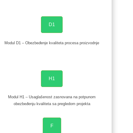
D1
Modul D1 – Obezbeđenje kvaliteta procesa proizvodnje
H1
Modul H1 – Usaglašenost zasnovana na potpunom
obezbeđenju kvaliteta sa pregledom projekta
F