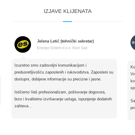
IZJAVE KLIJENATA
Jelena Letić (tehnički sekretar)
Energo-Sistem d.o.o. Novi Sad
Izuzetno smo zadovoljni komunikacijom i
Ko
predusretljivošću zaposlenih i rukovodstva. Zaposleni su
Vr
dostupni, dobijene informacije su precizne i jasne.
ko
sp
Ističemo Vaš profesionalizam, poštovanje dogovora,
brzo i kvalitetno izvršavanje usluga, ispunjenje dodatnih
Sa
zahteva...
pr