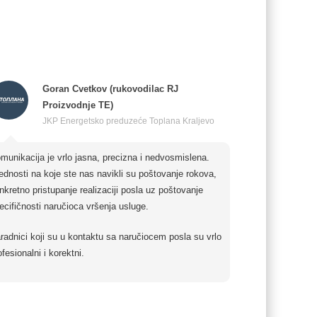
Goran Cvetkov (rukovodilac RJ
Proizvodnje TE)
JKP Energetsko preduzeće Toplana Kraljevo
munikacija je vrlo jasna, precizna i nedvosmislena.
ednosti na koje ste nas navikli su poštovanje rokova,
nkretno pristupanje realizaciji posla uz poštovanje
ecifičnosti naručioca vršenja usluge.
radnici koji su u kontaktu sa naručiocem posla su vrlo
ofesionalni i korektni.