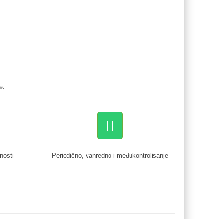
e
.
nosti
Periodično, vanredno i međukontrolisanje