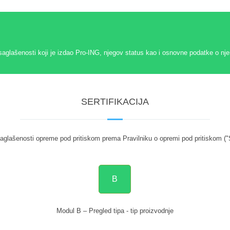
saglašenosti koji je izdao Pro-ING, njegov status kao i osnovne podatke o nj
SERTIFIKACIJA
aglašenosti opreme pod pritiskom prema Pravilniku o opremi pod pritiskom ("
B
Modul B – Pregled tipa - tip proizvodnje