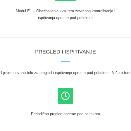
Modul E1 – Obezbeđenje kvaliteta završnog kontrolisanja i
ispitivanja opreme pod pritiskom
PREGLED I ISPITIVANJE
G je imenovano telo za pregled i ispitivanje opreme pod pritiskom. Više o to
Periodičan pregled opreme pod pritiskom.