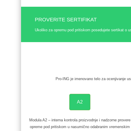
PROVERITE SERTIFIKAT
Ukoliko za opremu pod pritiskom posedujete sertikat o u
Pro-ING je imenovano telo za ocenjivanje us
A2
Modula A2 – interna kontrola proizvodnje i nadzorne provere
opreme pod pritiskom u nasumično odabranim vremenskim