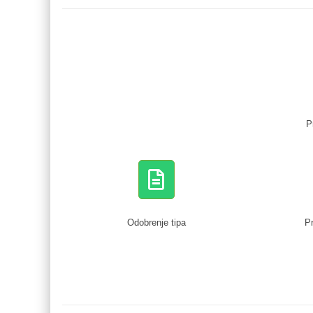
P
Odobrenje tipa
Pr