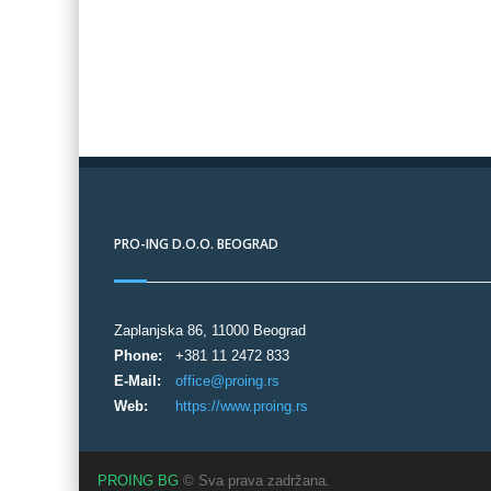
PRO-ING D.O.O. BEOGRAD
Zaplanjska 86, 11000 Beograd
Phone:
+381 11 2472 833
E-Mail:
office@proing.rs
Web:
https://www.proing.rs
PROING BG
© Sva prava zadržana.