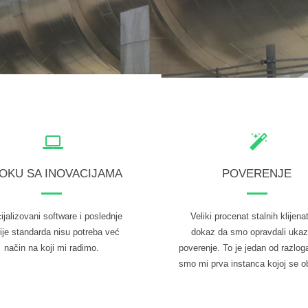
TOKU SA INOVACIJAMA
POVERENJE
ijalizovani software i poslednje
Veliki procenat stalnih klijena
ije standarda nisu potreba već
dokaz da smo opravdali uka
način na koji mi radimo.
poverenje. To je jedan od razlog
smo mi prva instanca kojoj se o