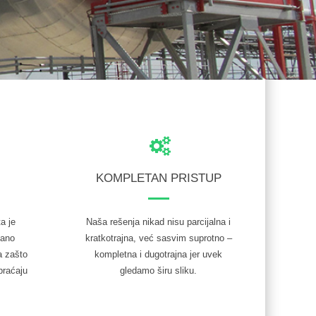
KOMPLETAN PRISTUP
ta je
Naša rešenja nikad nisu parcijalna i
zano
kratkotrajna, već sasvim suprotno –
a zašto
kompletna i dugotrajna jer uvek
braćaju
gledamo širu sliku.