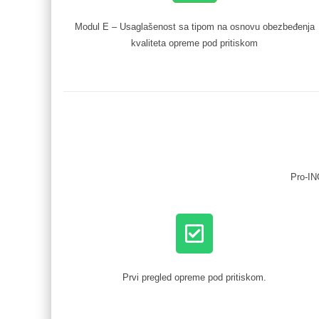
Modul E – Usaglašenost sa tipom na osnovu obezbeđenja
kvaliteta opreme pod pritiskom
Pro-IN
Prvi pregled opreme pod pritiskom.