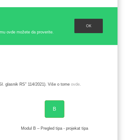
OK
emu ovde možete da proverite.
Sl. glasnik RS" 114/2021). Više o tome
ovde
.
B
Modul B – Pregled tipa - projekat tipa