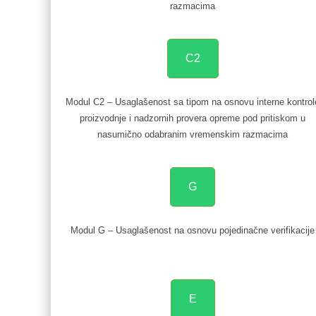
razmacima
C2
Modul C2 – Usaglašenost sa tipom na osnovu interne kontrol
proizvodnje i nadzornih provera opreme pod pritiskom u
nasumično odabranim vremenskim razmacima
G
Modul G – Usaglašenost na osnovu pojedinačne verifikacije
E