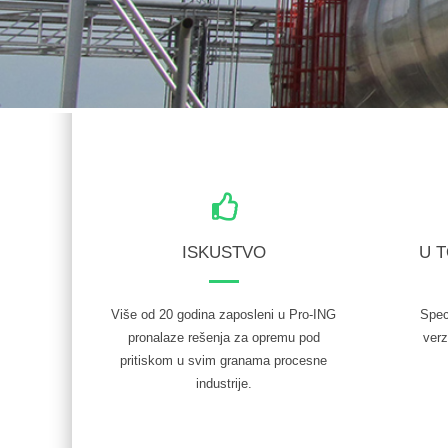
ISKUSTVO
U 
Više od 20 godina zaposleni u Pro-ING
Spec
pronalaze rešenja za opremu pod
verz
pritiskom u svim granama procesne
industrije.