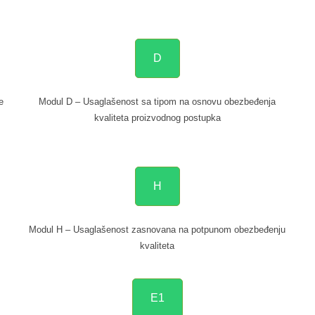
D
e
Modul D – Usaglašenost sa tipom na osnovu obezbeđenja
kvaliteta proizvodnog postupka
H
Modul H – Usaglašenost zasnovana na potpunom obezbeđenju
kvaliteta
E1