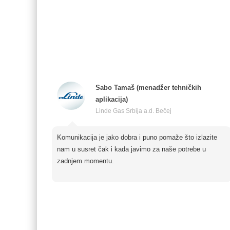
Sabo Tamaš (menadžer tehničkih
aplikacija)
Linde Gas Srbija a.d. Bečej
Komunikacija je jako dobra i puno pomaže što izlazite
nam u susret čak i kada javimo za naše potrebe u
zadnjem momentu.