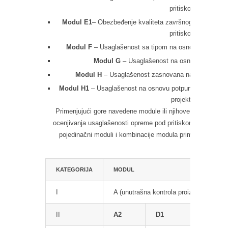
pritiskom
Modul E1
– Obezbeđenje kvaliteta završnog kontrolisanj
pritiskom
Modul F
– Usaglašenost sa tipom na osnovu verifikac
Modul G
– Usaglašenost na osnovu pojedinač
Modul H
– Usaglašenost zasnovana na potpunom o
Modul H1
– Usaglašenost na osnovu potpunog obezbeđen
projekta
Primenjujući gore navedene module ili njihove kombinaci
ocenjivanja usaglašenosti opreme pod pritiskom svih katego
pojedinačni moduli i kombinacije modula primenjive za od
KATEGORIJA
MODUL
I
A (unutrašna kontrola proizvodnje, ob
II
A2
D1
E1