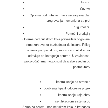
Posude
Cevovodi
Oprema pod pritiskom koja se zagreva plamenom ili na d
pregrevanja, nemanjena za proizvodnju pare 
Sigurnosni uređaji
Pomoćni uređaji pod pritiskom
Oprema pod pritiskom koja prevazilazi odgovarajući stepen 
bitne zahteve za bezbednost definisane Prilogom I Pravilni
opreme pod pritiskom, na osnovu pritiska, zapremina ili na
određuje se kategorija opreme. U zavisnosti od kategorij
proizvođač ima mogućnost da izabere jedan od modula ocenj
podrazumevaju:
kontrolisanje od strane samog proiz
odobrenje tipa ili odobrenje projekta koje obavl
kontrolisanje koje obavlja treća stran
sertifikacijom sistema obezbeđenja kv
Samo za opremu pod pritiskom koja je kategorisana kao katego