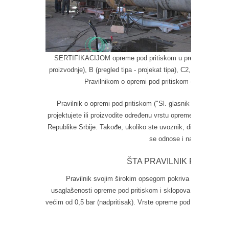
SERTIFIKACIJOM opreme pod pritiskom u prema modulima A
proizvodnje), B (pregled tipa - projekat tipa), C2, D, D1, E, 
Pravilnikom o opremi pod pritiskom ("Sl. glasnik
Pravilnik o opremi pod pritiskom ("Sl. glasnik RS" 114/20
projektujete ili proizvodite određenu vrstu opreme pod pritisko
Republike Srbije. Takođe, ukoliko ste uvoznik, distributer ili 
se odnose i na Vas.
ŠTA PRAVILNIK POKRIVA
Pravilnik svojim širokim opsegom pokriva projektovanje,
usaglašenosti opreme pod pritiskom i sklopova sa najvećim
većim od 0,5 bar (nadpritisak). Vrste opreme pod prtiskom def