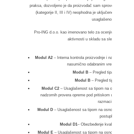
praksa, dozvoljeno je da proizvođač sam sprovodi kontrolis
(kategorije II, III i IV) neophodna je uključenosti imenov
usaglašenosti.
Pro-ING d.o.o. kao imenovano telo za ocenjivanje usagla
aktivnosti u skladu sa sledećim modu
Modul A2
– Interna kontrola proizvodnje i nadzorne prov
nasumično odabranim vremenskim ra
Modul B
– Pregled tipa - tip proizv
Modul B
– Pregled tipa - projekat 
Modul C2
– Usaglašenost sa tipom na osnovu interne
nadzornih provera opreme pod pritiskom u nasumičn
razmacima
Modul D
– Usaglašenost sa tipom na osnovu obezbeđen
postupka
Modul D1
– Obezbeđenje kvaliteta procesa
Modul E
– Usaglašenost sa tipom na osnovu obezbeđen