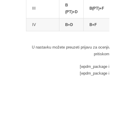
B
B
III
B(PT)+F
(PT)+D
(TP)+E
IV
B+D
B+F
G
U nastavku možete preuzeti prijavu za ocenjivanje usagl
pritiskom.
[wpdm_package id='8337']
[wpdm_package id='8249']