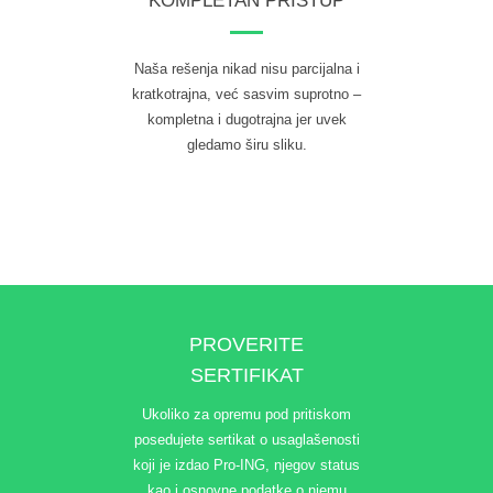
KOMPLETAN PRISTUP
Naša rešenja nikad nisu parcijalna i
kratkotrajna, već sasvim suprotno –
kompletna i dugotrajna jer uvek
gledamo širu sliku.
PROVERITE
SERTIFIKAT
Ukoliko za opremu pod pritiskom
posedujete sertikat o usaglašenosti
koji je izdao Pro-ING, njegov status
kao i osnovne podatke o njemu