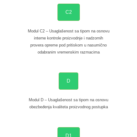
C2
Modul C2 – Usaglašenost sa tipom na osnovu
interne kontrole proizvodnje i nadzornih
provera opreme pod pritiskom u nasumično
odabranim vremenskim razmacima
D
Modul D – Usaglašenost sa tipom na osnovu
obezbeđenja kvaliteta proizvodnog postupka
D1