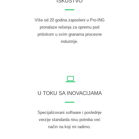
ISKUSTVO
Više od 20 godina zaposleni u Pro-ING
pronalaze rešenja za opremu pod
pritiskom u svim granama procesne
industrije.
U TOKU SA INOVACIJAMA
Specijalizovani software i poslednje
verzije standarda nisu potreba već
način na koji mi radimo.