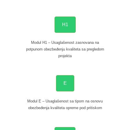
H1
Modul H1 – Usaglašenost zasnovana na
potpunom obezbeđenju kvaliteta sa pregledom
projekta
E
Modul E – Usaglašenost sa tipom na osnovu
obezbeđenja kvaliteta opreme pod pritiskom