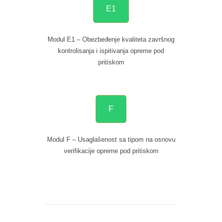
E1
Modul E1 – Obezbeđenje kvaliteta završnog
kontrolisanja i ispitivanja opreme pod
pritiskom
F
Modul F – Usaglašenost sa tipom na osnovu
verifikacije opreme pod pritiskom