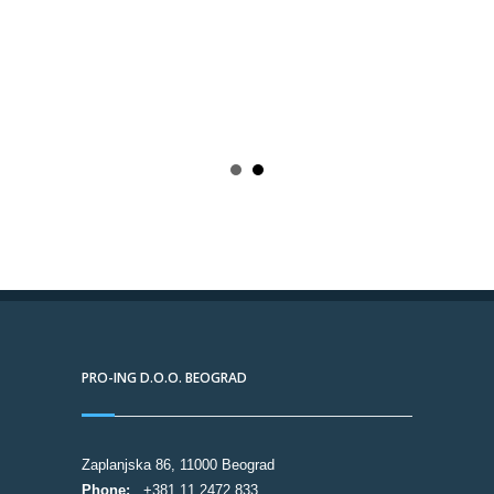
PRO-ING D.O.O. BEOGRAD
Zaplanjska 86, 11000 Beograd
Phone:
+381 11 2472 833