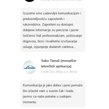
Izuzetno smo zadovoljni komunikacijom i
predusretljivošću zaposlenih i
rukovodstva. Zaposleni su dostupni,
dobijene informacije su precizne i jasne.
Ističemo Vaš profesionalizam, poštovanje
dogovora, brzo i kvalitetno izvršavanje
usluga, ispunjenje dodatnih zahteva...
Sabo Tamaš (menadžer
tehničkih aplikacija)
Linde Gas Srbija a.d. Bečej
Komunikacija je jako dobra i puno pomaže
što izlazite nam u susret čak i kada
javimo za naše potrebe u zadnjem
momentu.