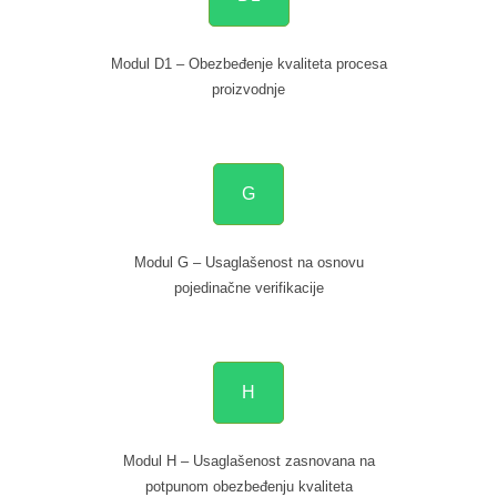
Modul D1 – Obezbeđenje kvaliteta procesa
proizvodnje
G
Modul G – Usaglašenost na osnovu
pojedinačne verifikacije
H
Modul H – Usaglašenost zasnovana na
potpunom obezbeđenju kvaliteta