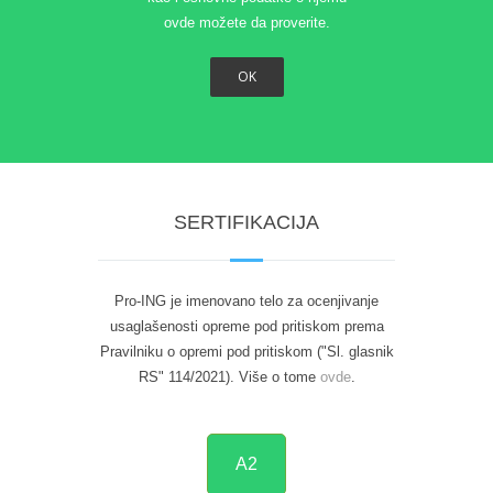
ovde možete da proverite.
OK
SERTIFIKACIJA
Pro-ING je imenovano telo za ocenjivanje
usaglašenosti opreme pod pritiskom prema
Pravilniku o opremi pod pritiskom ("Sl. glasnik
RS" 114/2021). Više o tome
ovde
.
A2