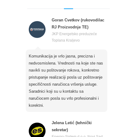
Goran Cvetkov (rukovodilac
RJ Proizvodnje TE)
JKP Energetsko preduzeće
Toplana Kraljevo
Komunikacija je vrlo jasna, precizna i
nedvosmislena. Vrednosti na koje ste nas
navikli su poštovanje rokova, konkretno
pristupanje realizaciji posla uz poštovanje
specifičnosti naručioca vršenja usluge.
Saradnici koji su u kontaktu sa
naručiocem posla su vrlo profesionalni i
korektni.
Jelena Letić (tehnički
sekretar)
Energo-Sistem d.o.o. Novi Sad