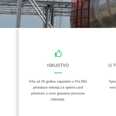
ISKUSTVO
U 
Više od 20 godina zaposleni u Pro-ING
Spec
pronalaze rešenja za opremu pod
verz
pritiskom u svim granama procesne
industrije.