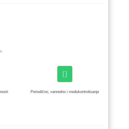
e
.
nosti
Periodično, vanredno i međukontrolisanje