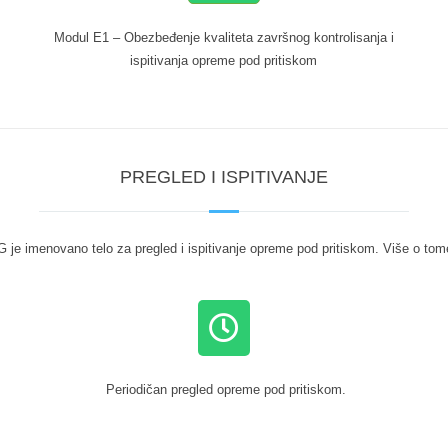
Modul E1 – Obezbeđenje kvaliteta završnog kontrolisanja i
ispitivanja opreme pod pritiskom
PREGLED I ISPITIVANJE
G je imenovano telo za pregled i ispitivanje opreme pod pritiskom. Više o to
Periodičan pregled opreme pod pritiskom.