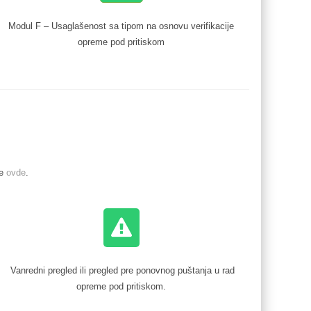
Modul F – Usaglašenost sa tipom na osnovu verifikacije
opreme pod pritiskom
me
ovde
.
Vanredni pregled ili pregled pre ponovnog puštanja u rad
opreme pod pritiskom.