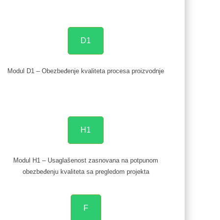
D1
Modul D1 – Obezbeđenje kvaliteta procesa proizvodnje
H1
Modul H1 – Usaglašenost zasnovana na potpunom
obezbeđenju kvaliteta sa pregledom projekta
F