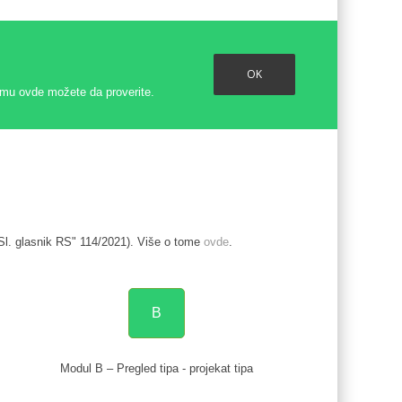
OK
emu ovde možete da proverite.
Sl. glasnik RS" 114/2021). Više o tome
ovde
.
B
Modul B – Pregled tipa - projekat tipa