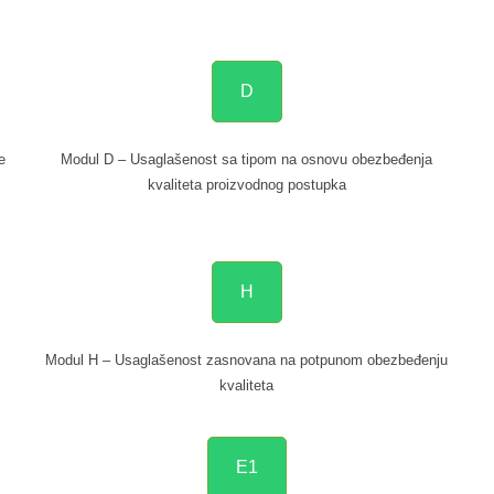
D
e
Modul D – Usaglašenost sa tipom na osnovu obezbeđenja
kvaliteta proizvodnog postupka
H
Modul H – Usaglašenost zasnovana na potpunom obezbeđenju
kvaliteta
E1