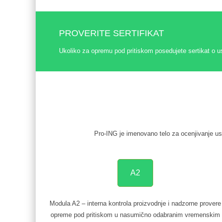
PROVERITE SERTIFIKAT
Ukoliko za opremu pod pritiskom posedujete sertikat o u
Pro-ING je imenovano telo za ocenjivanje us
A2
Modula A2 – interna kontrola proizvodnje i nadzorne provere
opreme pod pritiskom u nasumično odabranim vremenskim