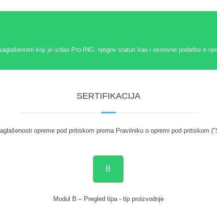
saglašenosti koji je izdao Pro-ING, njegov status kao i osnovne podatke o nj
SERTIFIKACIJA
aglašenosti opreme pod pritiskom prema Pravilniku o opremi pod pritiskom ("
B
Modul B – Pregled tipa - tip proizvodnje