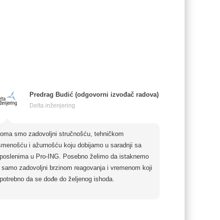
Predrag Budić (odgovorni izvođač radova)
Delta inženjering
oma smo zadovoljni stručnošću, tehničkom
smenošću i ažurnošću koju dobijamo u saradnji sa
poslenima u Pro-ING. Posebno želimo da istaknemo
 samo zadovoljni brzinom reagovanja i vremenom koji
 potrebno da se dođe do željenog ishoda.