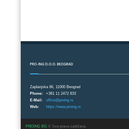
PRO-ING D.O.O. BEOGRAD
Zaplanjska 86, 11000 Beograd
Phone:
+381 11 2472 833
E-Mail:
office@proing.rs
Web:
https://www.proing.rs
PROING BG
© Sva prava zadržana.