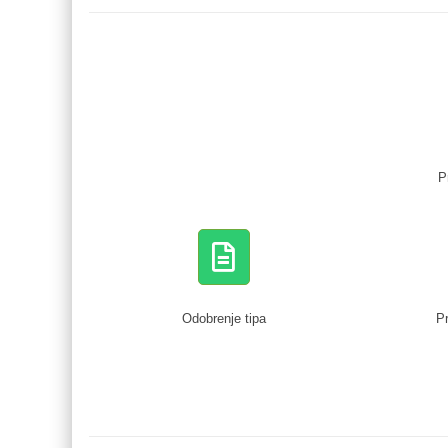
P
Odobrenje tipa
Pr