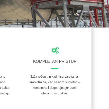
KOMPLETAN PRISTUP
ta je
Naša rešenja nikad nisu parcijalna i
zano
kratkotrajna, već sasvim suprotno –
a zašto
kompletna i dugotrajna jer uvek
braćaju
gledamo širu sliku.