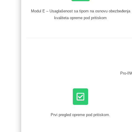
Modul E – Usaglašenost sa tipom na osnovu obezbeđenja
kvaliteta opreme pod pritiskom
Pro-IN
Prvi pregled opreme pod pritiskom.