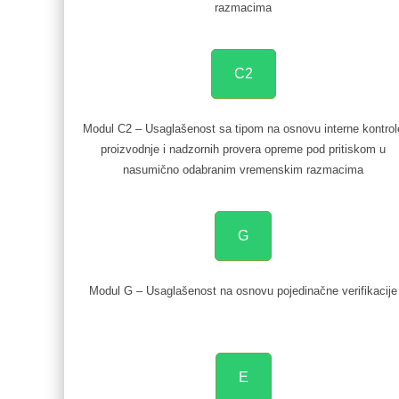
razmacima
C2
Modul C2 – Usaglašenost sa tipom na osnovu interne kontrol
proizvodnje i nadzornih provera opreme pod pritiskom u
nasumično odabranim vremenskim razmacima
G
Modul G – Usaglašenost na osnovu pojedinačne verifikacije
E