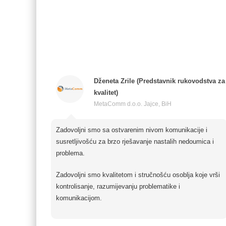
Dženeta Zrile (Predstavnik rukovodstva za
kvalitet)
MetaComm d.o.o. Jajce, BiH
Zadovoljni smo sa ostvarenim nivom komunikacije i
susretljivošću za brzo rješavanje nastalih nedoumica i
problema.
Zadovoljni smo kvalitetom i stručnošću osoblja koje vrši
kontrolisanje, razumijevanju problematike i
komunikacijom.