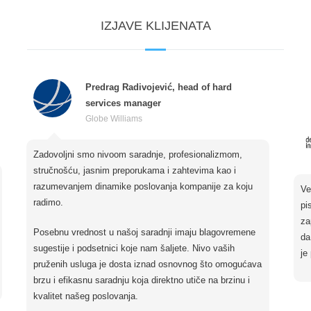
IZJAVE KLIJENATA
Predrag Radivojević, head of hard
services manager
Globe Williams
Zadovoljni smo nivoom saradnje, profesionalizmom,
stručnošću, jasnim preporukama i zahtevima kao i
razumevanjem dinamike poslovanja kompanije za koju
Ve
radimo.
pi
za
Posebnu vrednost u našoj saradnji imaju blagovremene
da
sugestije i podsetnici koje nam šaljete. Nivo vaših
je
pruženih usluga je dosta iznad osnovnog što omogućava
brzu i efikasnu saradnju koja direktno utiče na brzinu i
kvalitet našeg poslovanja.