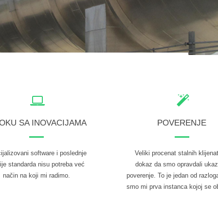
TOKU SA INOVACIJAMA
POVERENJE
ijalizovani software i poslednje
Veliki procenat stalnih klijena
ije standarda nisu potreba već
dokaz da smo opravdali uka
način na koji mi radimo.
poverenje. To je jedan od razlog
smo mi prva instanca kojoj se o