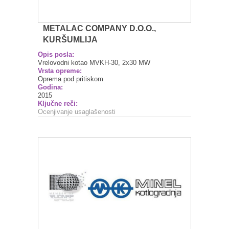
METALAC COMPANY D.O.O.,
KURŠUMLIJA
Opis posla:
Vrelovodni kotao MVKH-30, 2x30 MW
Vrsta opreme:
Oprema pod pritiskom
Godina:
2015
Ključne reči:
Ocenjivanje usaglašenosti