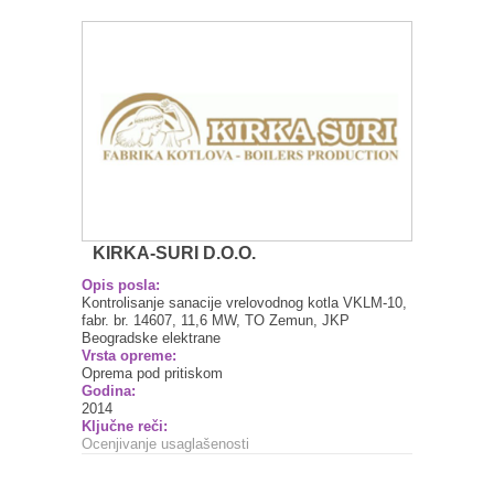
KIRKA-SURI D.O.O.
Opis posla:
Kontrolisanje sanacije vrelovodnog kotla VKLM-10,
fabr. br. 14607, 11,6 MW, TO Zemun, JKP
Beogradske elektrane
Vrsta opreme:
Oprema pod pritiskom
Godina:
2014
Ključne reči:
Ocenjivanje usaglašenosti