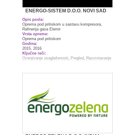
ENERGO-SISTEM D.O.O. NOVI SAD
Opis posla:
Oprema pod pritiskom u sastavu kompresora,
Rafinerija gasa Elemir
Vrsta opreme:
Oprema pod pritiskom
Godina:
2015, 2016
Ključne reči:
Ocenjivanje usaglašenosti
,
Pregled
,
Razvrstavanje