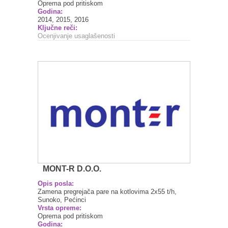
Oprema pod pritiskom
Godina:
2014, 2015, 2016
Ključne reči:
Ocenjivanje usaglašenosti
MONT-R D.O.O.
Opis posla:
Zamena pregrejača pare na kotlovima 2x55 t/h,
Sunoko, Pećinci
Vrsta opreme:
Oprema pod pritiskom
Godina: