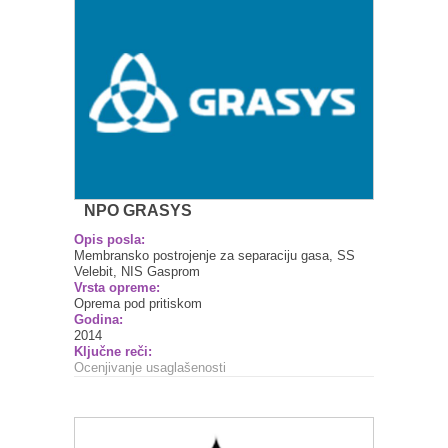
NPO GRASYS
Opis posla:
Membransko postrojenje za separaciju gasa, SS
Velebit, NIS Gasprom
Vrsta opreme:
Oprema pod pritiskom
Godina:
2014
Ključne reči:
Ocenjivanje usaglašenosti