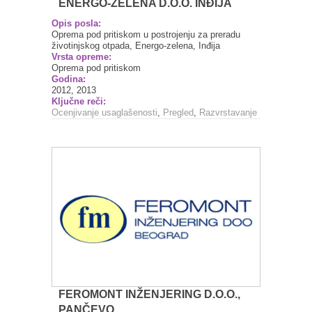
ENERGO-ZELENA D.O.O. INĐIJA
Opis posla:
Oprema pod pritiskom u postrojenju za preradu
životinjskog otpada, Energo-zelena, Inđija
Vrsta opreme:
Oprema pod pritiskom
Godina:
2012, 2013
Ključne reči:
Ocenjivanje usaglašenosti
,
Pregled
,
Razvrstavanje
FEROMONT INŽENJERING D.O.O.,
PANČEVO