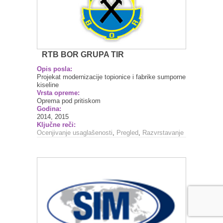
RTB BOR GRUPA TIR
Opis posla:
Projekat modernizacije topionice i fabrike sumporne
kiseline
Vrsta opreme:
Oprema pod pritiskom
Godina:
2014, 2015
Ključne reči:
Ocenjivanje usaglašenosti
,
Pregled
,
Razvrstavanje