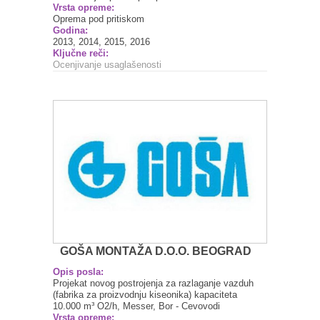
Vrsta opreme:
Oprema pod pritiskom
Godina:
2013, 2014, 2015, 2016
Ključne reči:
Ocenjivanje usaglašenosti
GOŠA MONTAŽA D.O.O. BEOGRAD
Opis posla:
Projekat novog postrojenja za razlaganje vazduh
(fabrika za proizvodnju kiseonika) kapaciteta
10.000 m³ O2/h, Messer, Bor - Cevovodi
Vrsta opreme: