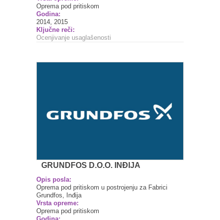
Oprema pod pritiskom
Godina:
2014, 2015
Ključne reči:
Ocenjivanje usaglašenosti
GRUNDFOS D.O.O. INĐIJA
Opis posla:
Oprema pod pritiskom u postrojenju za Fabrici
Grundfos, Inđija
Vrsta opreme:
Oprema pod pritiskom
Godina: