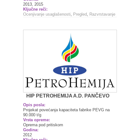
2013, 2015
Ključne reči:
Ocenjivanje usaglašenosti
,
Pregled
,
Razvrstavanje
HIP PETROHEMIJA A.D. PANČEVO
Opis posla:
Projekat povećanja kapaciteta fabrike PEVG na
90.000 t/g
Vrsta opreme:
Oprema pod pritiskom
Godina:
2012
Ključne reči: