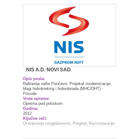
NIS A.D. NOVI SAD
Opis posla:
Rafinerija nafte Pančevo: Projekat modernizacije,
blagi hidrokreking i hidordorada (MHC/DHT) -
Posude
Vrsta opreme:
Oprema pod pritiskom
Godina:
2012
Ključne reči:
Ocenjivanje usaglašenosti
,
Pregled
,
Razvrstavanje