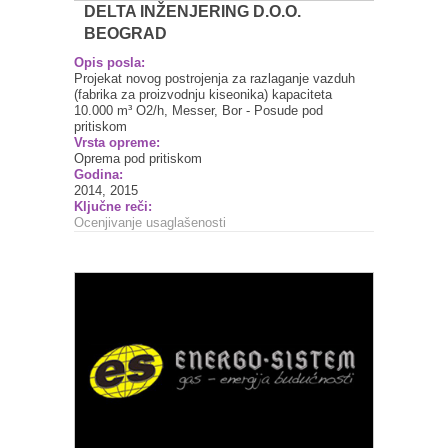
DELTA INŽENJERING D.O.O.
BEOGRAD
Opis posla:
Projekat novog postrojenja za razlaganje vazduh
(fabrika za proizvodnju kiseonika) kapaciteta
10.000 m³ O2/h, Messer, Bor - Posude pod
pritiskom
Vrsta opreme:
Oprema pod pritiskom
Godina:
2014, 2015
Ključne reči:
Ocenjivanje usaglašenosti