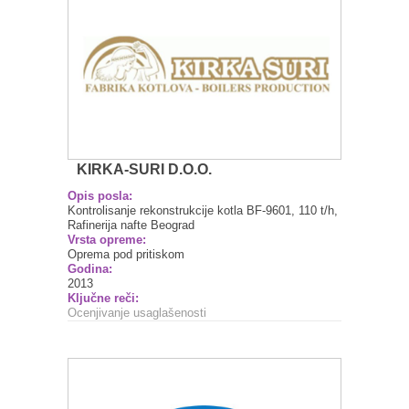
KIRKA-SURI D.O.O.
Opis posla:
Kontrolisanje rekonstrukcije kotla BF-9601, 110 t/h,
Rafinerija nafte Beograd
Vrsta opreme:
Oprema pod pritiskom
Godina:
2013
Ključne reči:
Ocenjivanje usaglašenosti