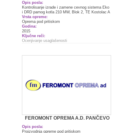
Opis posla:
Kontrolisanje izrade i zamene cevnog sistema Eko
i DRD parnog kotla 210 MW, Blok 2, TE Kostolac A
Vrsta opreme:
Oprema pod pritiskom
Godina:
2015
Ključne reči:
Ocenjivanje usaglašenosti
FEROMONT OPREMA A.D. PANČEVO
Opis posla:
Proizvodnja opreme pod pritiskom