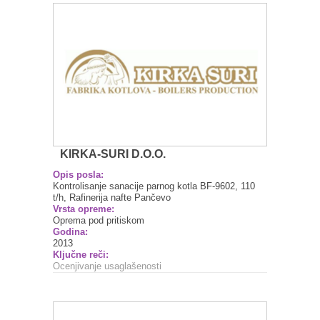
KIRKA-SURI D.O.O.
Opis posla:
Kontrolisanje sanacije parnog kotla BF-9602, 110
t/h, Rafinerija nafte Pančevo
Vrsta opreme:
Oprema pod pritiskom
Godina:
2013
Ključne reči:
Ocenjivanje usaglašenosti