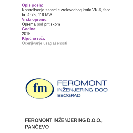
Opis posla:
Kontrolisanje sanacije vrelovodnog kotla VK-6, fabr.
br. 4275, 116 MW
Vrsta opreme:
Oprema pod pritiskom
Godina:
2015
Ključne reči:
Ocenjivanje usaglašenosti
FEROMONT INŽENJERING D.O.O.,
PANČEVO