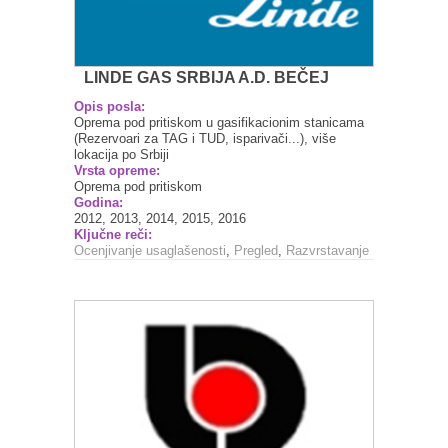
LINDE GAS SRBIJA A.D. BEČEJ
Opis posla:
Oprema pod pritiskom u gasifikacionim stanicama
(Rezervoari za TAG i TUD, isparivači...), više
lokacija po Srbiji
Vrsta opreme:
Oprema pod pritiskom
Godina:
2012, 2013, 2014, 2015, 2016
Ključne reči:
Ocenjivanje usaglašenosti
,
Pregled
,
Razvrstavanje