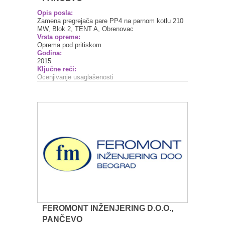
Opis posla:
Zamena pregrejača pare PP4 na parnom kotlu 210
MW, Blok 2, TENT A, Obrenovac
Vrsta opreme:
Oprema pod pritiskom
Godina:
2015
Ključne reči:
Ocenjivanje usaglašenosti
FEROMONT INŽENJERING D.O.O.,
PANČEVO