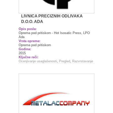
LIVNICA PRECIZNIH ODLIVAKA
D.O.O. ADA
Opis posla:
Oprema pod pritiskom - Hot Isosatic Press, LPO
Ada
Vrsta opreme:
Oprema pod pritiskom
Godina:
2015
Ključne reči:
Ocenjivanje usaglašenosti
,
Pregled
,
Razvrstavanje