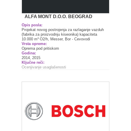
ALFA MONT D.O.O. BEOGRAD
Opis posla:
Projekat novog postrojenja za razlaganje vazduh
(fabrika za proizvodnju kiseonika) kapaciteta
10.000 m³ O2/h, Messer, Bor - Cevovodi
Vrsta opreme:
Oprema pod pritiskom
Godina:
2014, 2015
Ključne reči:
Ocenjivanje usaglašenosti