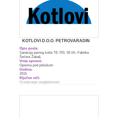
KOTLOVI D.O.O. PETROVARADIN
Opis posla:
Sanacija parnog kotla TE-703, 50 t/h, Fabrika
Šećera Žabalj
Vrsta opreme:
Oprema pod pritiskom
Godina:
2015
Ključne reči:
Ocenjivanje usaglašenosti