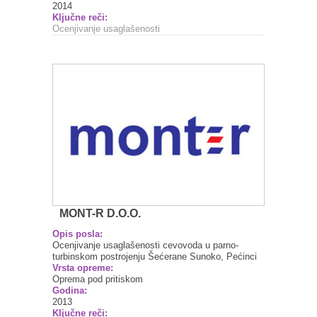
2014
Ključne reči:
Ocenjivanje usaglašenosti
MONT-R D.O.O.
Opis posla:
Ocenjivanje usaglašenosti cevovoda u parno-
turbinskom postrojenju Šećerane Sunoko, Pećinci
Vrsta opreme:
Oprema pod pritiskom
Godina:
2013
Ključne reči: